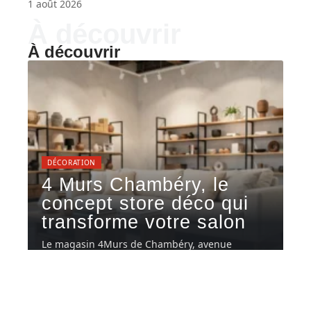
1 août 2026
À découvrir
À découvrir
DÉCORATION
4 Murs Chambéry, le
concept store déco qui
transforme votre salon
Le magasin 4Murs de Chambéry, avenue
Villarcher, affiche désormais portes closes.
Pour
…
7 août 2026