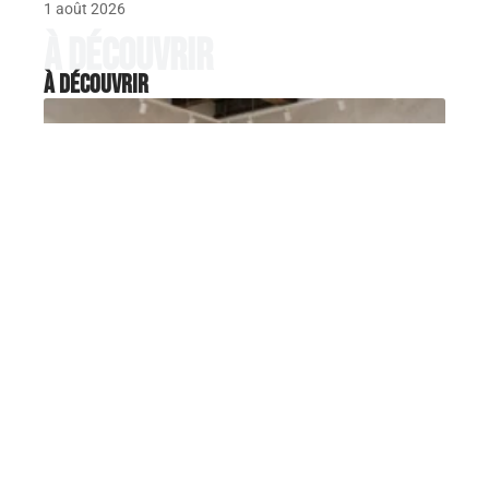
1 août 2026
À découvrir
À découvrir
DÉCORATION
4 Murs Chambéry, le concept
store déco qui transforme
votre salon
Le magasin 4Murs de Chambéry, avenue Villarcher,
affiche désormais portes closes. Pour
…
7 août 2026