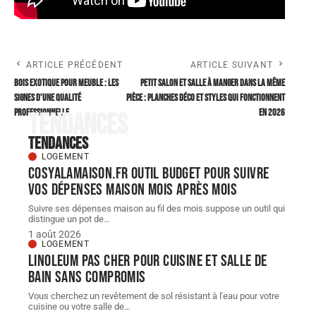
ARTICLE PRÉCÉDENT
ARTICLE SUIVANT
Bois exotique pour meuble : les
Petit salon et salle à manger dans la même
signes d’une qualité
pièce : planches déco et styles qui fonctionnent
professionnelle
en 2026
Tendances
Tendances
LOGEMENT
Cosyalamaison.fr outil Budget pour suivre
vos dépenses maison mois après mois
Suivre ses dépenses maison au fil des mois suppose un outil qui
distingue un pot de
…
1 août 2026
LOGEMENT
Linoleum pas cher pour cuisine et salle de
bain sans compromis
Vous cherchez un revêtement de sol résistant à l'eau pour votre
cuisine ou votre salle de
…