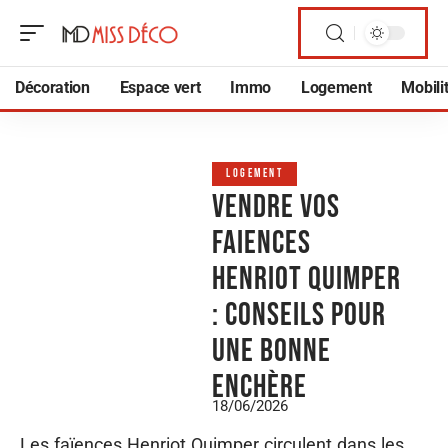
Décoration
Espace vert
Immo
Logement
Mobili
LOGEMENT
Vendre vos
faiences
Henriot Quimper
: conseils pour
une bonne
enchère
18/06/2026
Les faïences Henriot Quimper circulent dans les