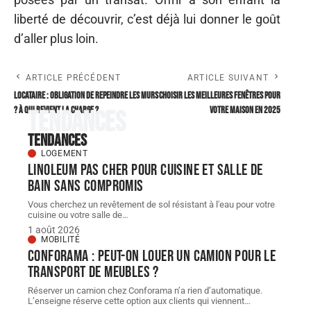
liberté de découvrir, c’est déjà lui donner le goût
d’aller plus loin.
ARTICLE PRÉCÉDENT
ARTICLE SUIVANT
Locataire : obligation de repeindre les murs
Choisir les meilleures fenêtres pour
? À qui revient la charge ?
votre maison en 2025
Tendances
Tendances
LOGEMENT
Linoleum pas cher pour cuisine et salle de
bain sans compromis
Vous cherchez un revêtement de sol résistant à l'eau pour votre
cuisine ou votre salle de
…
1 août 2026
MOBILITÉ
Conforama : peut-on louer un camion pour le
transport de meubles ?
Réserver un camion chez Conforama n’a rien d’automatique.
L’enseigne réserve cette option aux clients qui viennent
…