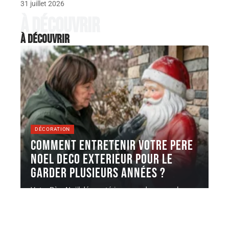
31 juillet 2026
À découvrir
À découvrir
DÉCORATION
Comment entretenir votre pere
noel deco exterieur pour le
garder plusieurs années ?
Votre Père Noël déco extérieur a perdu ses couleurs
après un seul
…
5 août 2026