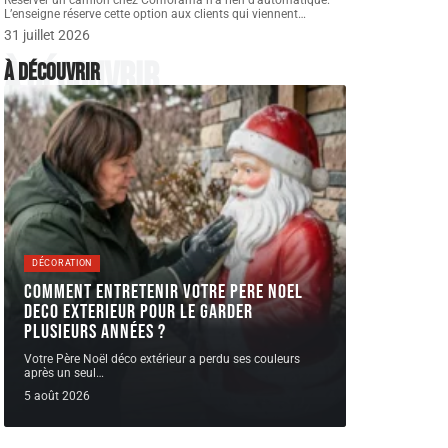
Réserver un camion chez Conforama n’a rien d’automatique.
L’enseigne réserve cette option aux clients qui viennent
…
31 juillet 2026
À découvrir
À découvrir
DÉCORATION
Comment entretenir votre pere noel
deco exterieur pour le garder
plusieurs années ?
Votre Père Noël déco extérieur a perdu ses couleurs
après un seul
…
5 août 2026