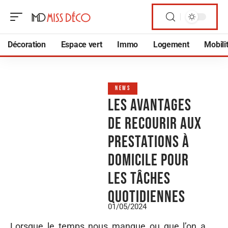
Décoration
Espace vert
Immo
Logement
Mobili
NEWS
Les avantages
de recourir aux
prestations à
domicile pour
les tâches
quotidiennes
01/05/2024
Lorsque le temps nous manque ou que l’on a