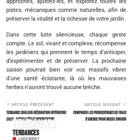
approches, ajustez-les, et explorez toutes les
pistes, mécaniques comme naturelles, afin de
préserver la vitalité et la richesse de votre jardin.
Dans cette lutte silencieuse, chaque geste
compte. Le sol, vivant et complexe, récompense
les jardiniers qui prennent le temps d’anticiper,
d’expérimenter et de préserver. La prochaine
saison pourrait bien voir vos massifs vibrer
d’une santé éclatante, là où les mauvaises
herbes n’auront trouvé aucune brèche.
ARTICLE PRÉCÉDENT
ARTICLE SUIVANT
Tendance couleur décoration intérieure
Comparer les pourcentages de frais
2025 : actualités et inspirations
d’agence pour mieux choisir
Tendances
Tendances
LOGEMENT