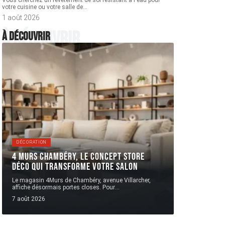
Vous cherchez un revêtement de sol résistant à l'eau pour
votre cuisine ou votre salle de
…
1 août 2026
À découvrir
À découvrir
DÉCORATION
4 Murs Chambéry, le concept store
déco qui transforme votre salon
Le magasin 4Murs de Chambéry, avenue Villarcher,
affiche désormais portes closes. Pour
…
7 août 2026