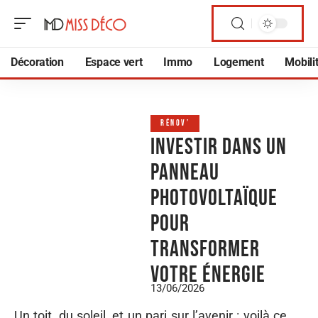
Décoration
Espace vert
Immo
Logement
Mobili
RÉNOV’
Investir dans un
panneau
photovoltaïque
pour
transformer
votre énergie
13/06/2026
Un toit, du soleil, et un pari sur l’avenir : voilà ce