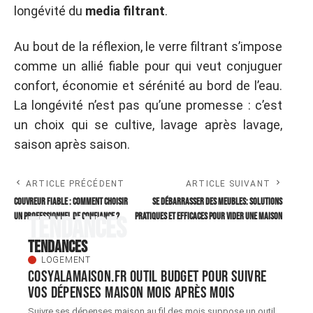
longévité du
media filtrant
.
Au bout de la réflexion, le verre filtrant s’impose
comme un allié fiable pour qui veut conjuguer
confort, économie et sérénité au bord de l’eau.
La longévité n’est pas qu’une promesse : c’est
un choix qui se cultive, lavage après lavage,
saison après saison.
ARTICLE PRÉCÉDENT
ARTICLE SUIVANT
Couvreur fiable : comment choisir
Se débarrasser des meubles: solutions
un professionnel de confiance ?
pratiques et efficaces pour vider une maison
Tendances
Tendances
LOGEMENT
Cosyalamaison.fr outil Budget pour suivre
vos dépenses maison mois après mois
Suivre ses dépenses maison au fil des mois suppose un outil