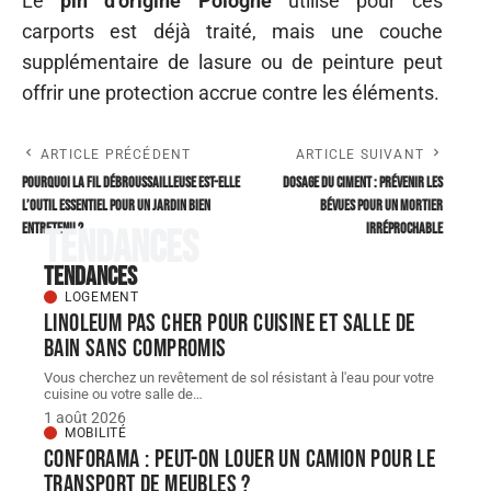
Le
pin d’origine Pologne
utilisé pour ces
carports est déjà traité, mais une couche
supplémentaire de lasure ou de peinture peut
offrir une protection accrue contre les éléments.
ARTICLE PRÉCÉDENT
ARTICLE SUIVANT
Pourquoi la fil débroussailleuse est-elle
Dosage du ciment : prévenir les
l’outil essentiel pour un jardin bien
bévues pour un mortier
entretenu ?
irréprochable
Tendances
Tendances
LOGEMENT
Linoleum pas cher pour cuisine et salle de
bain sans compromis
Vous cherchez un revêtement de sol résistant à l'eau pour votre
cuisine ou votre salle de
…
1 août 2026
MOBILITÉ
Conforama : peut-on louer un camion pour le
transport de meubles ?